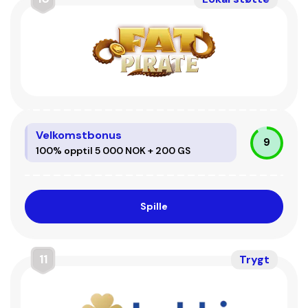
Velkomstbonus
9
100% opptil 5 000 NOK + 200 GS
Spille
11
Trygt