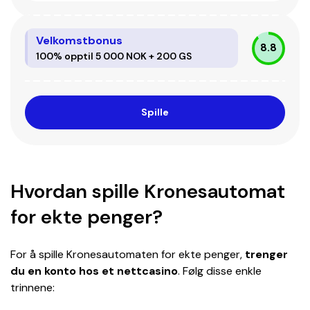
Velkomstbonus
8.8
100% opptil 5 000 NOK + 200 GS
Spille
Hvordan spille Kronesautomat
for ekte penger?
For å spille Kronesautomaten for ekte penger,
trenger
du en konto hos et nettcasino
. Følg disse enkle
trinnene: