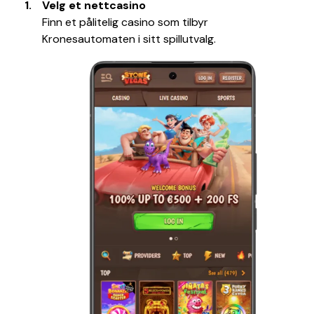
Velg et nettcasino
Finn et pålitelig casino som tilbyr
Kronesautomaten i sitt spillutvalg.