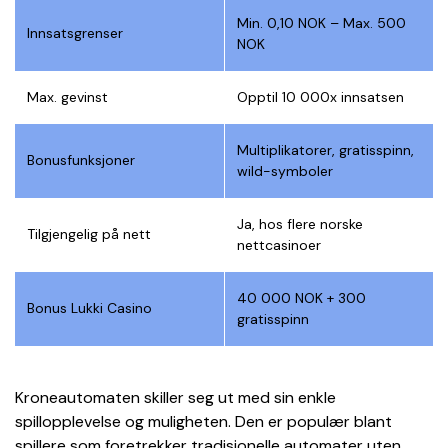
Min. 0,10 NOK – Max. 500
Innsatsgrenser
NOK
Max. gevinst
Opptil 10 000x innsatsen
Multiplikatorer, gratisspinn,
Bonusfunksjoner
wild-symboler
Ja, hos flere norske
Tilgjengelig på nett
nettcasinoer
40 000 NOK + 300
Bonus Lukki Casino
gratisspinn
Kroneautomaten skiller seg ut med sin enkle
spillopplevelse og muligheten. Den er populær blant
spillere som foretrekker tradisjonelle automater uten