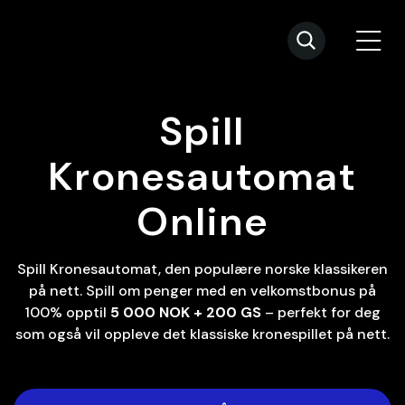
Spill
Kronesautomat
Online
Spill Kronesautomat, den populære norske klassikeren
på nett. Spill om penger med en velkomstbonus på
100% opptil
5 000 NOK + 200 GS
– perfekt for deg
som også vil oppleve det klassiske kronespillet på nett.