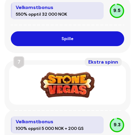
Velkomstbonus
9.5
550% opptil 32 000 NOK
Spille
7
Ekstra spinn
Velkomstbonus
9.3
100% opptil 5 000 NOK + 200 GS