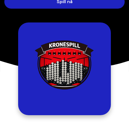
Spill nå