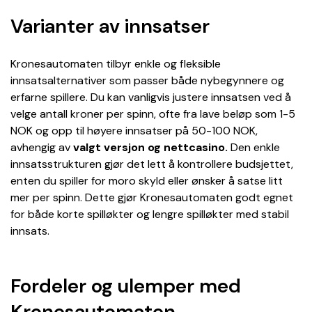
Varianter av innsatser
Kronesautomaten tilbyr enkle og fleksible
innsatsalternativer som passer både nybegynnere og
erfarne spillere. Du kan vanligvis justere innsatsen ved å
velge antall kroner per spinn, ofte fra lave beløp som 1-5
NOK og opp til høyere innsatser på 50-100 NOK,
avhengig av
valgt versjon og nettcasino.
Den enkle
innsatsstrukturen gjør det lett å kontrollere budsjettet,
enten du spiller for moro skyld eller ønsker å satse litt
mer per spinn. Dette gjør Kronesautomaten godt egnet
for både korte spilløkter og lengre spilløkter med stabil
innsats.
Fordeler og ulemper med
Kronesautomaten