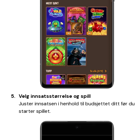
Velg innsatsstørrelse og spill
Juster innsatsen i henhold til budsjettet ditt før du
starter spillet.