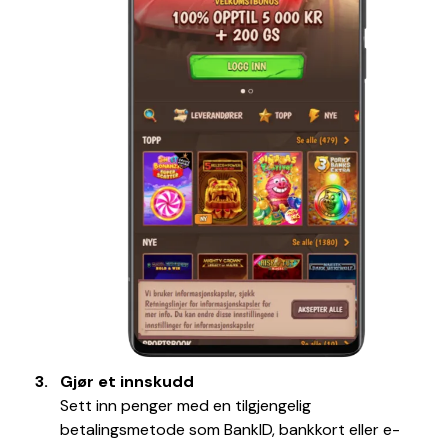
Gjør et innskudd
Sett inn penger med en tilgjengelig
betalingsmetode som BankID, bankkort eller e-