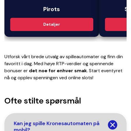
Pirots
S
Detaljer
Utforsk vårt brede utvalg av spilleautomater og finn din
favoritt i dag. Med høye RTP-verdier og spennende
bonuser er
det noe for enhver smak
. Start eventyret
nå og opplev spenningen ved online slots!
Ofte stilte spørsmål
Kan jeg spille Kronesautomaten på
mobil?