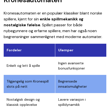
Kronesautomaten er en populær klassiker blant norske
spillere, kjent for sin
enkle spillmekanikk og
nostalgiske følelse
. Spillet passer for både
nybegynnere og erfarne spillere, men har også noen
begrensninger sammenlignet med moderne automater.
Fordeler
Ulemper
Ingen avanserte
Enkelt og lett å spille
bonusfunksjoner
Tilgjengelig som Kronespill
Begrensede
slots på nett
innsatsmuligheter
Nostalgisk design og
Lavere variasjon i
klassisk opplevelse
spilldynamikk