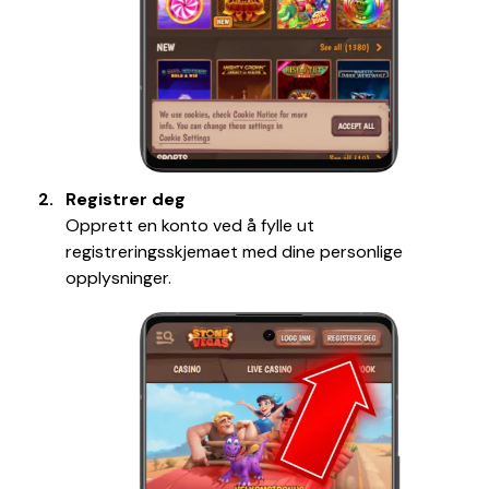
Registrer deg
Opprett en konto ved å fylle ut
registreringsskjemaet med dine personlige
opplysninger.