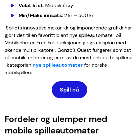
Volatilitet
: Middels/høy
Min/Maks innsats
: 2 kr – 500 kr
Spillets innovative mekanikk og imponerende grafikk har
gjort det til en favoritt blant nye spilleautomater på
Mobilenheter. Free Fall-funksjonen gir gratisspinn med
økende multiplikatorer. Gonzo’s Quest fungerer sømløst
på mobile enheter og er et av de mest anbefalte spillene
i kategorien
nye spilleautomater
for norske
mobilspillere.
Spill nå
Fordeler og ulemper med
mobile spilleautomater