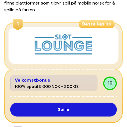
finne plattformer som tilbyr spill på mobile norsk for å
spille på farten.
1
Beste Kasino
Velkomstbonus
10
100% opptil 5 000 NOK + 200 GS
Spille