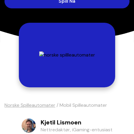
Spill Nå
Norske Spilleautomater
/
Mobil Spilleautomater
Kjetil Lismoen
Nettredaktør, iGaming-entusiast