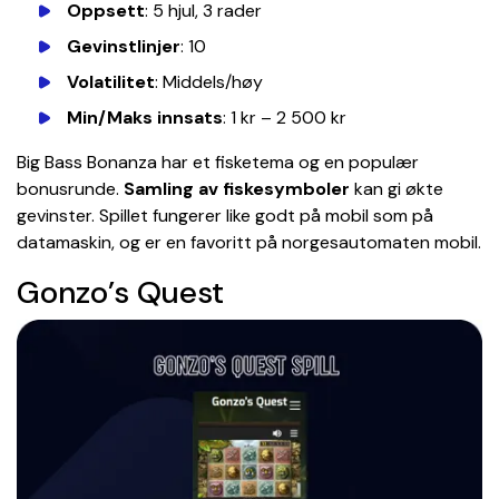
Oppsett
: 5 hjul, 3 rader
Gevinstlinjer
: 10
Volatilitet
: Middels/høy
Min/Maks innsats
: 1 kr – 2 500 kr
Big Bass Bonanza har et fisketema og en populær
bonusrunde.
Samling av fiskesymboler
kan gi økte
gevinster. Spillet fungerer like godt på mobil som på
datamaskin, og er en favoritt på norgesautomaten mobil.
Gonzo’s Quest