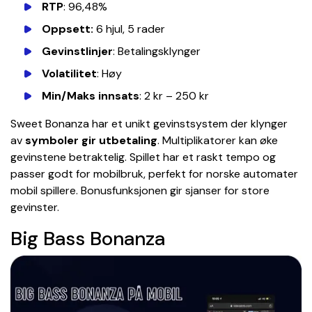
RTP
: 96,48%
Oppsett:
6 hjul, 5 rader
Gevinstlinjer
: Betalingsklynger
Volatilitet
: Høy
Min/Maks innsats
: 2 kr – 250 kr
Sweet Bonanza har et unikt gevinstsystem der klynger
av
symboler gir utbetaling
. Multiplikatorer kan øke
gevinstene betraktelig. Spillet har et raskt tempo og
passer godt for mobilbruk, perfekt for norske automater
mobil spillere. Bonusfunksjonen gir sjanser for store
gevinster.
Big Bass Bonanza