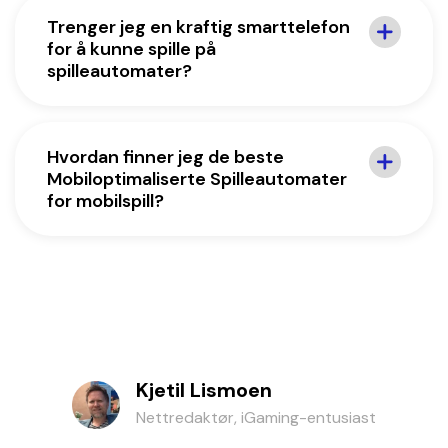
gratisspinn og cashback-tilbud. Noen
Trenger jeg en kraftig smarttelefon
casinoer gir eksklusive mobilbonuser til
for å kunne spille på
spillere som registrerer seg eller gjør
spilleautomater?
innskudd via mobil.
Nei, de fleste moderne spilleautomater er
optimalisert for mobile enheter og
fungerer på både nye og eldre
Hvordan finner jeg de beste
smarttelefoner. Så lenge enheten din har
Mobiloptimaliserte Spilleautomater
en oppdatert nettleser og stabil
for mobilspill?
internettforbindelse, kan du spille uten
For å finne de beste Mobiloptimaliserte
problemer.
Spilleautomater, bør du velge
nettcasinoer som er fullt tilpasset mobil
og tilbyr spill som fungerer sømløst i
nettleseren på både iOS og Android.
Kjetil Lismoen
Nettredaktør, iGaming-entusiast