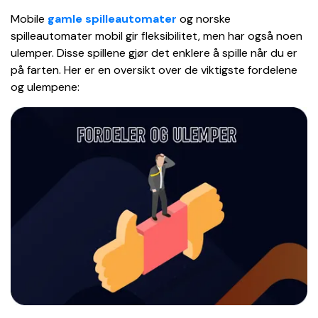
Mobile
gamle spilleautomater
og norske
spilleautomater mobil gir fleksibilitet, men har også noen
ulemper. Disse spillene gjør det enklere å spille når du er
på farten. Her er en oversikt over de viktigste fordelene
og ulempene: