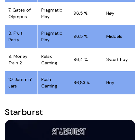
7. Gates of
Pragmatic
96,5 %
Høy
Olympus
Play
8. Fruit
Pragmatic
96,5 %
Middels
Party
Play
9. Money
Relax
96,4 %
Svært høy
Train 2
Gaming
10. Jammin’
Push
96,83 %
Høy
Jars
Gaming
Starburst