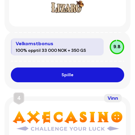
Velkomstbonus
9.8
100% opptil 33 000 NOK + 350 GS
Spille
4
Vinn