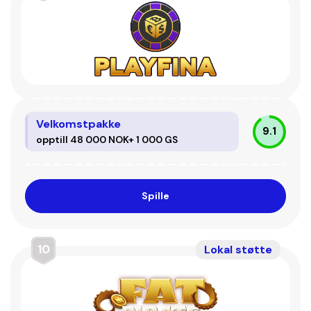
Velkomstpakke
9.1
opptill 48 000 NOK+ 1 000 GS
Spille
10
Lokal støtte