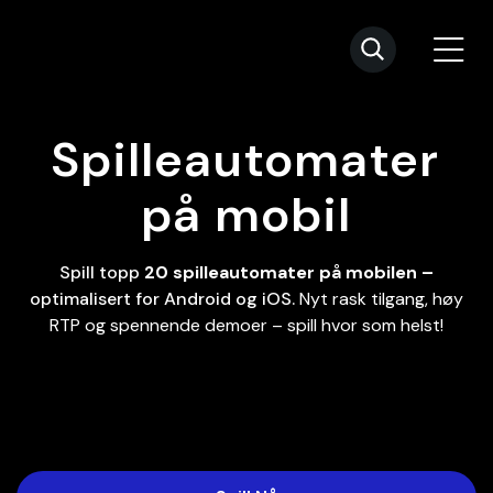
Spilleautomater
på mobil
Spill topp
20 spilleautomater på mobilen –
optimalisert for Android og iOS.
Nyt rask tilgang, høy
RTP og spennende demoer – spill hvor som helst!